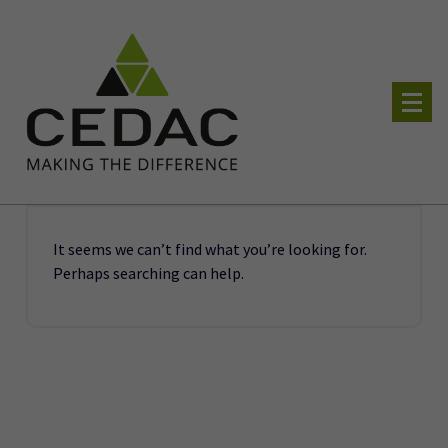
Skip
to
content
soluzioni software e hardware per il tuo business
It seems we can’t find what you’re looking for.
Perhaps searching can help.