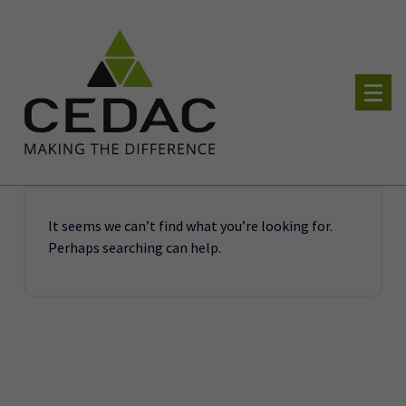
Skip
to
content
soluzioni software e hardware per il tuo business
It seems we can’t find what you’re looking for.
Perhaps searching can help.