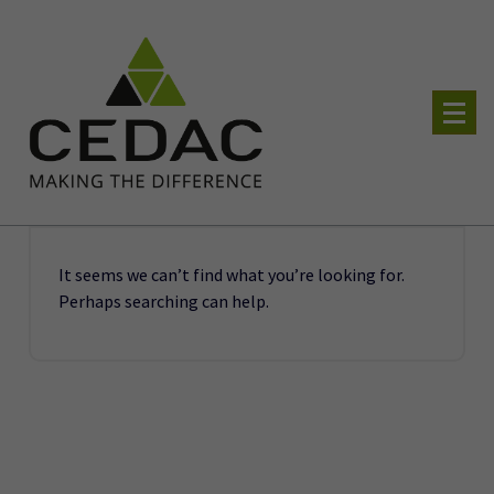
Skip
to
content
soluzioni software e hardware per il tuo business
It seems we can’t find what you’re looking for.
Perhaps searching can help.